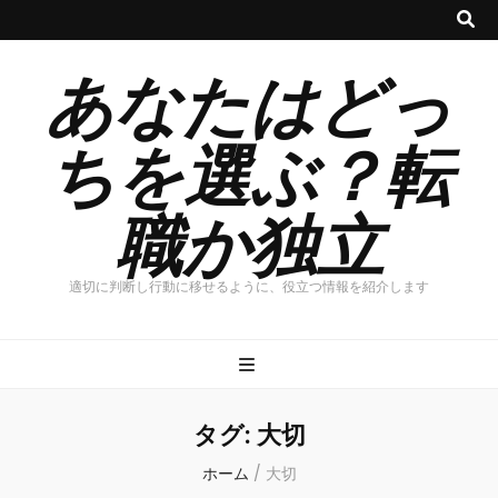
あなたはどっ
ちを選ぶ？転
職か独立
適切に判断し行動に移せるように、役立つ情報を紹介します
タグ:
大切
ホーム
/
大切