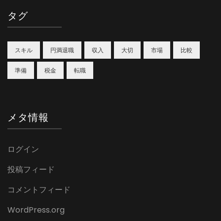
タグ
スキル
円満退職
収入
大切
市場
比較
準備
税金
転職
メタ情報
ログイン
投稿フィード
コメントフィード
WordPress.org